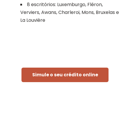
8 escritórios: Luxemburgo, Fléron,
Verviers, Awans, Charleroi, Mons, Bruxelas e
La Louvière
Simule o seu crédito online
Rápido e sem compromisso
« Para poder tratar o seu pedido, o banco deve consultar
os ficheiros da" Centrale des Crédits aux Particuliers" do
Banco Nacional da Bélgica, os seus próprios ficheiros e,
eventualmente, os ficheiros da Atradius, a seguradora de
crédito. »