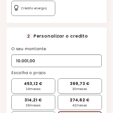
Crédito energia
Personalizar o credito
2
O seu montante
Escolha o prazo
453,12 €
369,73 €
24
meses
30
meses
314,21 €
274,62 €
36
meses
42
meses