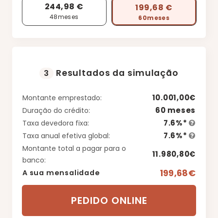
244,98 €
199,68 €
48
meses
60
meses
Resultados da simulação
3
10.001,00€
Montante emprestado:
60 meses
Duração do crédito:
7.6%*
Taxa devedora fixa:
7.6%*
Taxa anual efetiva global:
Montante total a pagar para o
11.980,80€
banco:
199,68€
A sua mensalidade
PEDIDO ONLINE