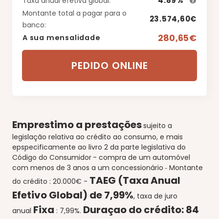
4.89%*
Taxa anual efetiva global:
Montante total a pagar para o
23.574,60€
banco:
280,65€
A sua mensalidade
PEDIDO ONLINE
Emprestimo a prestações
sujeito a
legislação relativa ao crédito ao consumo, e mais
epspecificamente ao livro 2 da parte legislativa do
Código do Consumidor
-
compra de um automóvel
com menos de 3 anos a um concessionário
Montante
-
TAEG (Taxa Anual
do crédito : 20.000€ -
Efetivo Global) de 7
,99%
, taxa de juro
Fixa
Duraçao do crédito:
84
anual
: 7
,99%.