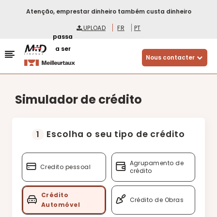
Atenção, emprestar dinheiro também custa dinheiro
UPLOAD
FR
PT
passa
a ser
Nous contacter
Simulador de crédito
Escolha o seu tipo de crédito
1
Agrupamento de
Credito pessoal
crédito
Crédito
Crédito de Obras
Automóvel