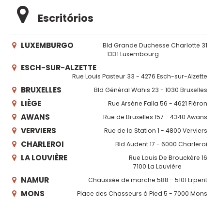
Escritórios
LUXEMBURGO
Bld Grande Duchesse Charlotte 31
1331 Luxembourg
ESCH-SUR-ALZETTE
Rue Louis Pasteur 33 - 4276 Esch-sur-Alzette
BRUXELLES
Bld Général Wahis 23 - 1030 Bruxelles
LIÈGE
Rue Arsène Falla 56 - 4621 Fléron
AWANS
Rue de Bruxelles 157 - 4340 Awans
VERVIERS
Rue de la Station 1 - 4800 Verviers
CHARLEROI
Bld Audent 17 - 6000 Charleroi
LA LOUVIÈRE
Rue Louis De Brouckère 16
7100 La Louvière
NAMUR
Chaussée de marche 588 - 5101 Erpent
MONS
Place des Chasseurs à Pied 5 - 7000 Mons