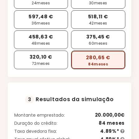
24
meses
30
meses
597,48 €
518,11 €
36
meses
42
meses
458,63 €
375,45 €
48
meses
60
meses
320,10 €
280,65 €
72
meses
84
meses
Resultados da simulação
3
20.000,00€
Montante emprestado:
84 meses
Duração do crédito:
4.89%*
Taxa devedora fixa: