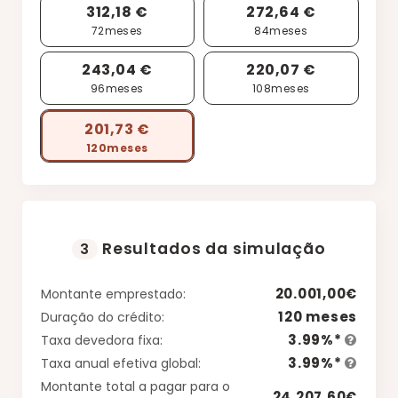
312,18 €
272,64 €
72
meses
84
meses
243,04 €
220,07 €
96
meses
108
meses
201,73 €
120
meses
Resultados da simulação
3
20.001,00€
Montante emprestado:
120 meses
Duração do crédito:
3.99%*
Taxa devedora fixa:
3.99%*
Taxa anual efetiva global:
Montante total a pagar para o
24.207,60€