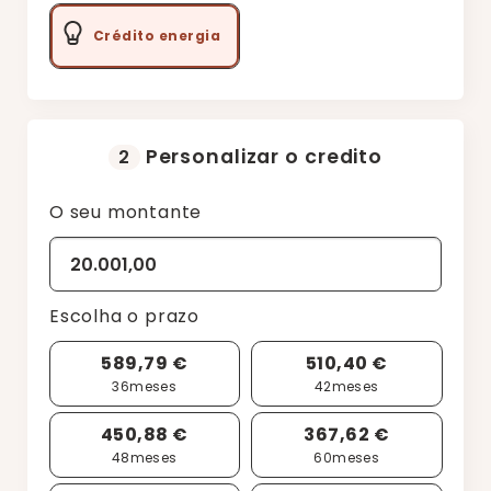
Crédito energia
Personalizar o credito
2
O seu montante
Escolha o prazo
589,79 €
510,40 €
36
meses
42
meses
450,88 €
367,62 €
48
meses
60
meses