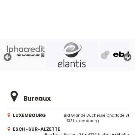
Particuliers de la Banque Nationale de Belgique, ses
propres fichiers et éventuellement les fichiers d'Atradius,
assureur crédit »
Bureaux
LUXEMBOURG
Bld Grande Duchesse Charlotte 31
1331 Luxembourg
ESCH-SUR-ALZETTE
Rue Louis Pasteur 33 - 4276 Esch-sur-Alzette