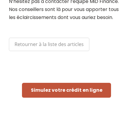
N’hésitez pas à contacter l’équipe MiD Finance.
Nos conseillers sont là pour vous apporter tous
les éclaircissements dont vous auriez besoin.
Retourner à la liste des articles
Simulez votre crédit en ligne
Rapide et sans engagement
« Afin de pouvoir traiter votre demande, le prêteur doit
consulter les fichiers de la Centrale des Crédits aux