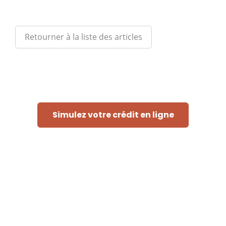
Retourner à la liste des articles
Simulez votre crédit en ligne
Rapide et sans engagement
« Afin de pouvoir traiter votre demande, le prêteur doit
consulter les fichiers de la Centrale des Crédits aux
Particuliers de la Banque Nationale de Belgique, ses
propres fichiers et éventuellement les fichiers d'Atradius,
assureur crédit »