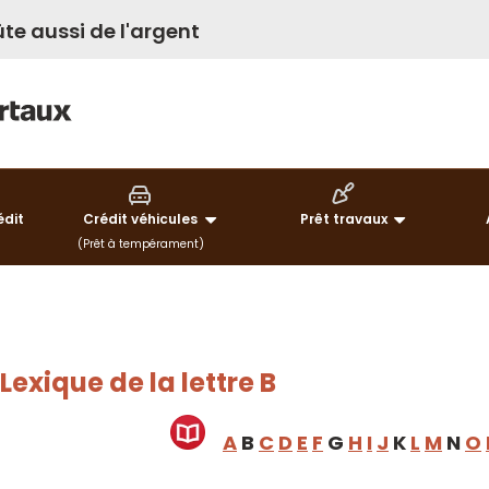
te aussi de l'argent
édit
Crédit véhicules
Prêt travaux
(Prêt à tempérament)
Lexique de la lettre B
A
B
C
D
E
F
G
H
I
J
K
L
M
N
O