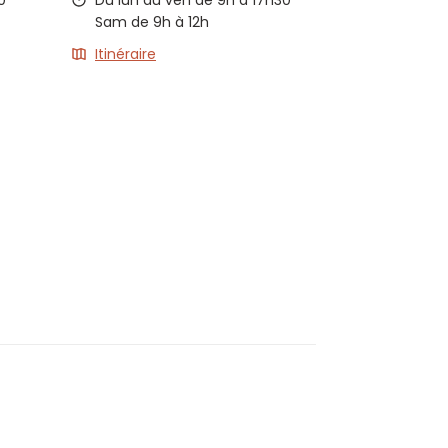
0
Du lun au ven de 9h à 17h30
Sam de 9h à 12h
Itinéraire