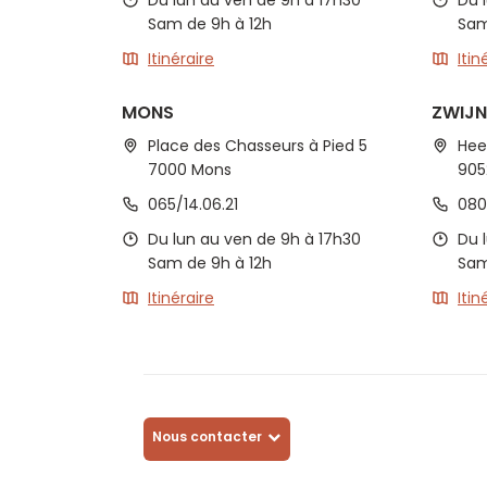
Du lun au ven de 9h à 17h30
Du 
Sam de 9h à 12h
Sam
Itinéraire
Itin
MONS
ZWIJ
Place des Chasseurs à Pied 5
Hee
7000 Mons
905
065/14.06.21
080
Du lun au ven de 9h à 17h30
Du 
Sam de 9h à 12h
Sam
Itinéraire
Itin
Nous contacter