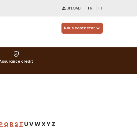
UPLOAD
FR
PT
Nous contacter
Assurance crédit
P
Q
R
S
T
U V W X Y Z