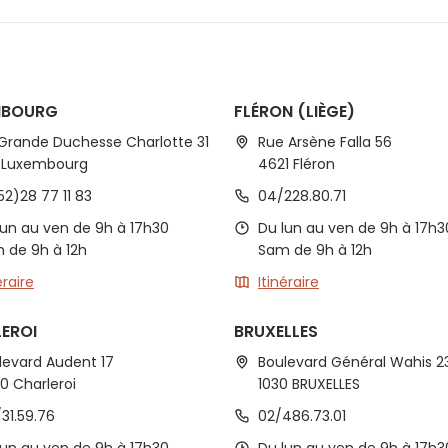
MBOURG
FLÉRON (LIÈGE)
 Grande Duchesse Charlotte 31
Rue Arsène Falla 56
1 Luxembourg
4621 Fléron
52)28 77 11 83
04/228.80.71
lun au ven de 9h à 17h30
Du lun au ven de 9h à 17h3
 de 9h à 12h
Sam de 9h à 12h
éraire
Itinéraire
EROI
BRUXELLES
levard Audent 17
Boulevard Général Wahis 2
0 Charleroi
1030 BRUXELLES
/31.59.76
02/486.73.01