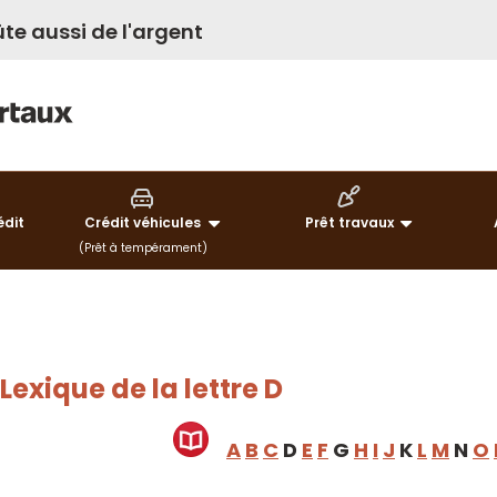
te aussi de l'argent
édit
Crédit véhicules
Prêt travaux
(Prêt à tempérament)
Lexique de la lettre D
A
B
C
D
E
F
G
H
I
J
K
L
M
N
O