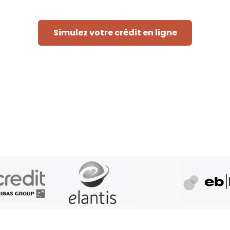
Simulez votre crédit en ligne
Rapide et sans engagement
eur doit consulter les fichiers de la Centrale des Crédits aux Par
res fichiers et éventuellement les fichiers d'Atradius, assureur cré