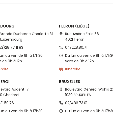
MBOURG
FLÉRON (LIÈGE)
 Grande Duchesse Charlotte 31
Rue Arsène Falla 56
1 Luxembourg
4621 Fléron
52)28 77 11 83
04/228.80.71
lun au ven de 9h à 17h30
Du lun au ven de 9h à 17h3
 de 9h à 12h
Sam de 9h à 12h
éraire
Itinéraire
EROI
BRUXELLES
levard Audent 17
Boulevard Général Wahis 2
0 Charleroi
1030 BRUXELLES
/31.59.76
02/486.73.01
lun au ven de 9h à 17h30
Du lun au ven de 9h à 17h3