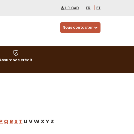
UPLOAD
FR
PT
Nous contacter
Assurance crédit
P
Q
R
S
T
U V W X Y Z