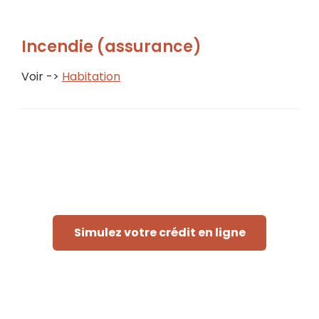
Incendie (assurance)
Voir ->
Habitation
Simulez votre crédit en ligne
Rapide et sans engagement
« Afin de pouvoir traiter votre demande, le prêteur doit