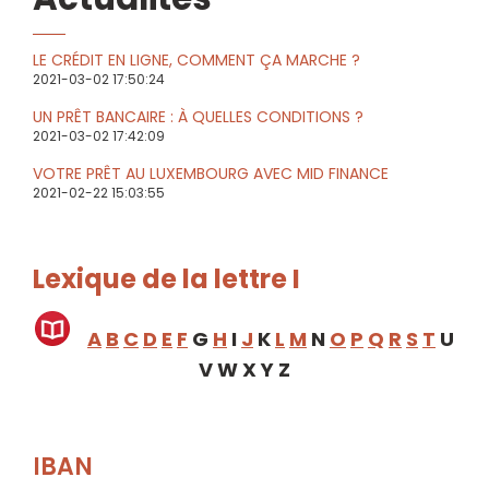
LE CRÉDIT EN LIGNE, COMMENT ÇA MARCHE ?
2021-03-02 17:50:24
UN PRÊT BANCAIRE : À QUELLES CONDITIONS ?
2021-03-02 17:42:09
VOTRE PRÊT AU LUXEMBOURG AVEC MID FINANCE
2021-02-22 15:03:55
Lexique de la lettre I
A
B
C
D
E
F
G
H
I
J
K
L
M
N
O
P
Q
R
S
T
U
V W X Y Z
IBAN