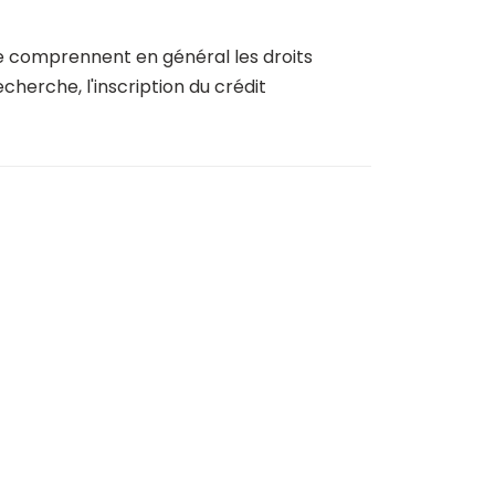
aire comprennent en général les droits
echerche, l'inscription du crédit
ticuliers de la Banque Nationale de Belgique, ses