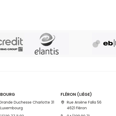
res fichiers et éventuellement les fichiers d'Atradius, assureur cré
MBOURG
FLÉRON (LIÈGE)
 Grande Duchesse Charlotte 31
Rue Arsène Falla 56
1 Luxembourg
4621 Fléron