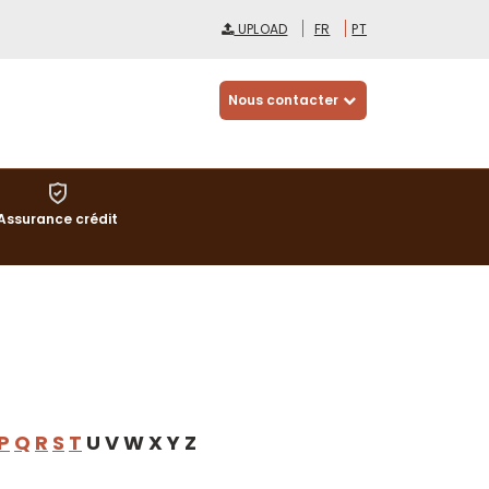
UPLOAD
FR
PT
Nous contacter
Assurance crédit
P
Q
R
S
T
U V W X Y Z