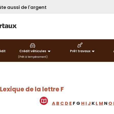
te aussi de l'argent
édit
Crédit véhicules
Prêt travaux
(Prêt à tempérament)
Lexique de la lettre F
A
B
C
D
E
F G
H
I
J
K
L
M
N
O