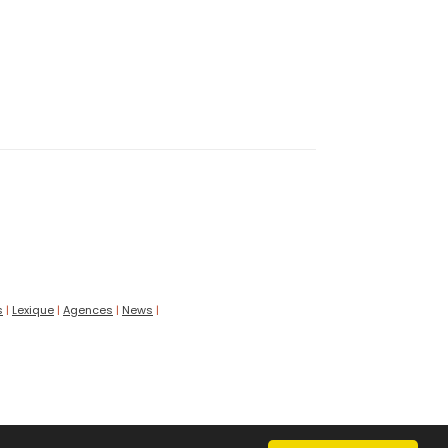
s
|
Lexique
|
Agences
|
News
|
s signature de votre contrat de crédit.