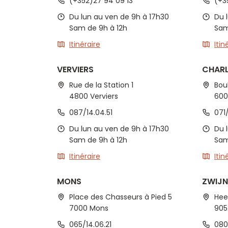
(+352)27 94 09 13
(+3
Du lun au ven de 9h à 17h30
Du 
Sam de 9h à 12h
Sam
Itinéraire
Itin
VERVIERS
CHARL
Rue de la Station 1
Bou
4800 Verviers
600
087/14.04.51
071
Du lun au ven de 9h à 17h30
Du 
Sam de 9h à 12h
Sam
Itinéraire
Itin
MONS
ZWIJ
Place des Chasseurs à Pied 5
Hee
7000 Mons
905
065/14.06.21
080