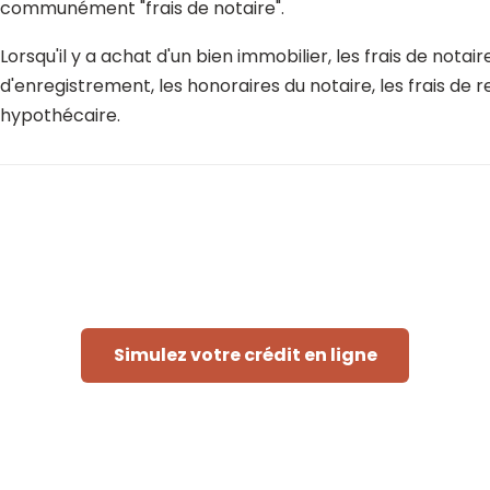
communément "frais de notaire".
Lorsqu'il y a achat d'un bien immobilier, les frais de not
d'enregistrement, les honoraires du notaire, les frais de r
hypothécaire.
Simulez votre crédit en ligne
Rapide et sans engagement
eur doit consulter les fichiers de la Centrale des Crédits aux Par