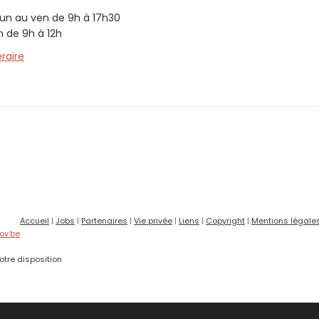
lun au ven de 9h à 17h30
 de 9h à 12h
éraire
Accueil
|
Jobs
|
Partenaires
|
Vie privée
|
Liens
|
Copyright
|
Mentions légale
ov.be
otre disposition
mande auprès du prêteur désigné par MID FINANCE et aprè