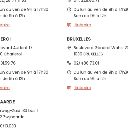
52)28 77 11 83
04/228.80.71
lun au ven de 9h à 17h30
Du lun au ven de 9h à 17h3
 de 9h à 12h
Sam de 9h à 12h
éraire
Itinéraire
EROI
BRUXELLES
levard Audent 17
Boulevard Général Wahis 2
0 Charleroi
1030 BRUXELLES
/31.59.76
02/486.73.01
lun au ven de 9h à 17h30
Du lun au ven de 9h à 17h3
 de 9h à 12h
Sam de 9h à 12h
éraire
Itinéraire
NAARDE
rweg-Zuid 133 bus 1
2 Zwijnaarde
0/13.033